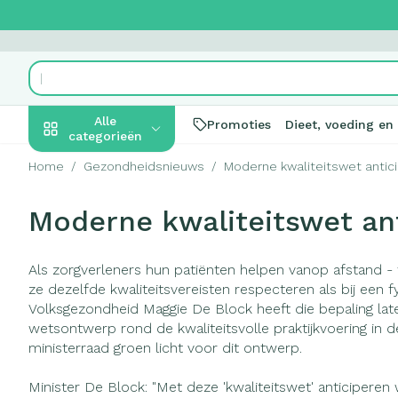
Ga naar de inhoud
Product, merk, categorie...
Alle
Promoties
Dieet, voeding en
categorieën
Home
/
Gezondheidsnieuws
/
Moderne kwaliteitswet antic
Promoties
Moderne kwaliteitswet ant
Schoonheid,
Haar en Hoof
Afslanken
Zwangerscha
Geheugen
Aromatherapi
Lenzen en bril
Insecten
Maag darm ste
verzorging en hygiëne
Toon submenu voor Schoonhei
Kammen - ont
Maaltijdvervan
Zwangerschapsl
Verstuiver
Lensproducte
Verzorging ins
Maagzuur
Als zorgverleners hun patiënten helpen vanop afstand 
Dieet, voeding en
Seksualiteit
Beschadigd haa
Eetlustremmer
Borstvoeding
Essentiële olië
Brillen
Anti insecten
Lever, galblaa
ze dezelfde kwaliteitsvereisten respecteren als bij een f
vitamines
hoofdirritatie
Toon submenu voor Dieet, voe
Volksgezondheid Maggie De Block heeft die bepaling la
Platte buik
Lichaamsverzo
Complex - com
Teken tang of p
Braken
wetsontwerp rond de kwaliteitsvolle praktijkvoering in d
Styling - spray 
Vetverbrander
Vitamines en
Laxeermiddele
Zwangerschap en
Zware benen
ministerraad groen licht voor dit ontwerp.
kinderen
Verzorging
supplementen
Toon submenu voor Zwangersc
Toon meer
Toon meer
Minister De Block: "Met deze 'kwaliteitswet' anticipere
Oligo-elemen
Honden
Toon meer
Toon meer