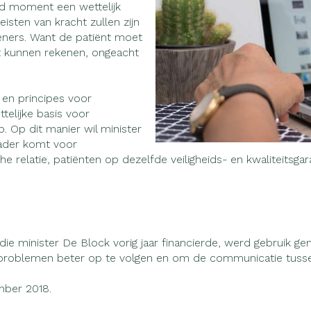
warmtethe
ald moment een wettelijk
isten van kracht zullen zijn
50+ categorie
leners. Want de patiënt moet
Wondzorg
Ogen
EHBO
Neus
even
Spieren en gewrichten
Gemoed en
it kunnen rekenen, ongeacht
Neus
Ogen
lie
Homeopathie
eneeskunde categorie
Vilt
Ooginfecties
Podologie
Tabletten
Spray
Oogspoelin
Handschoenen
Anti allergische en anti
Cold - Hot 
Neussprays
Oren
Ogen
g en EHBO categorie
en principes voor
ndenborstels
inflammatoire middelen
Oogdruppel
warm/koud
ttelijke basis voor
l
Wondhelend
p. Op dit manier wil minister
los
 antiviraal
Ontzwellende middelen
Creme - gel
Verbanddo
 insecten categorie
Brandwonden
 pluimen
Accessoires
ader komt voor
Glaucoom
Droge ogen
Medische h
 relatie, patiënten op dezelfde veiligheids- en kwaliteitsgara
Toon meer
ddelen categorie
Toon meer
Toon meer
nen
ie en
Nagels
Diabetes
Hart- en bloedvaten
Zonnebesc
Stoma
Bloedverdu
ie minister De Block vorig jaar financierde, werd gebruik gem
stolling
sproblemen beter op te volgen en om de communicatie tusse
eelt en
Nagellak
Bloedglucosemeter
Aftersun
Stomazakje
llen
mber 2018.
spray
Kalk- en schimmelnagels
Teststrips en naalden
Lippen
Stomaplaat
oires