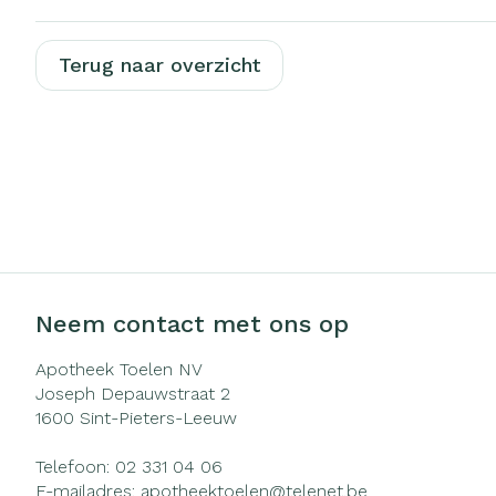
Zuurstof
Eelt
Ademhalingsst
Terug naar overzicht
Eksteroog - li
Toon meer
Spieren en ge
Specifiek voo
Naalden en sp
Infecties
Lichaamsverzo
Spuiten
Deodorant
Oplossing voor 
Gezichtsverzor
Luizen
Neem contact met ons op
Naalden
Apotheek Toelen NV
Naalden voor i
Joseph Depauwstraat 2
Diagnostica
pennaalden
1600
Sint-Pieters-Leeuw
Toon meer
Telefoon:
02 331 04 06
E-mailadres:
apotheektoelen@
telenet.be