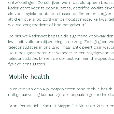
ontwikkelingen. Zo schrijven we in dat als op een bepa
Vitaliteit 50+
kader komt voor teleconsultaties, dezelfde kwaliteitsvere
Toon submenu voor Vitaliteit 
als voor fsyieke contacten tussen patiënten en zorgver
Thuiszorg
Huid
Nagels en ho
Natuur geneeskunde
altijd en overal op zorg van de hoogst mogelijke kwalite
Mond
Plantaardige o
Toon submenu voor Natuur g
wie die zorg toedient of hoe dat gebeurt."
Batterijen
Ontsmetten en
Thuiszorg en EHBO
Droge mond
desinfecteren
Toebehoren
Spijsvertering
Toon submenu voor Thuiszor
De nieuwe kaderwet bepaalt de algemene voorwaarden 
Elektrische ta
Schimmels
kwaliteitsvolle praktijkvoering in de zorg. Ze legt geen we
Steriel materiaa
Dieren en insecten
teleconsultaties in ons land, maar anticipeert daar wel o
Interdentaal - f
Koortsblaasjes -
Toon submenu voor Dieren en
Vacht, huid of
De Block garanderen dat wanneer er een regelgevend k
Kunstgebit
Jeuk
Geneesmiddelen
teleconsultaties binnen de context van een therapeutische
Toon submenu voor Geneesmi
fysieke consultaties.
Toon meer
Mobile health
Voeten en be
Aerosoltherap
Zware benen
In enkele van de 24 pilootprojecten rond mobile health d
zuurstof
nuttige aanvulling kunnen zijn om bepaalde gezondheid
Droge voeten, 
Tabletten
Aerosol toeste
kloven
Bron: Persbericht Kabinet Maggie De Block op 21 septe
Creme, gel en 
Aerosol access
Blaren