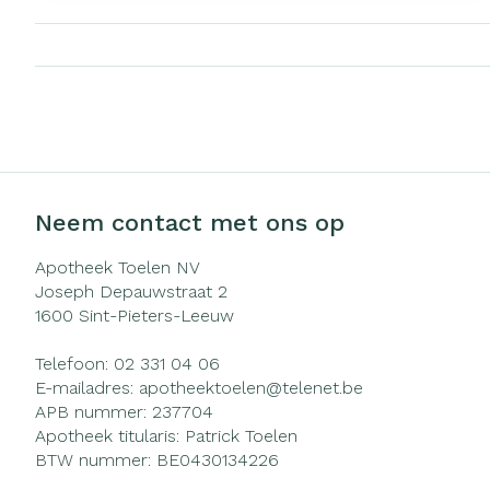
stroomt de lucht steeds moeiteloos vanuit
mond en neus in de longen. Iemand met
slaapapneu stopt tijdens de slaap meer dan 10
seconden met ademen, waarna een diepe
inademing volgt met zeer luid snurken of
woelen.
Neem contact met ons op
Apotheek Toelen NV
Joseph Depauwstraat 2
1600
Sint-Pieters-Leeuw
Telefoon:
02 331 04 06
E-mailadres:
apotheektoelen@
telenet.be
APB nummer:
237704
Apotheek titularis:
Patrick Toelen
BTW nummer:
BE0430134226