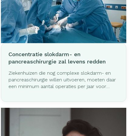
erende
Parfums en
geurproducten
Concentratie slokdarm- en
pancreaschirurgie zal levens redden
Ziekenhuizen die nog complexe slokdarm- en
pancreaschirurgie willen uitvoeren, moeten daar
een minimum aantal operaties per jaar voor
uitvoeren. Dat heeft minister van
CBD
Volksgezondheid Maggie De Block beslist. "De
feiten spreken voor zich: hoe meer expertise
een ziekenhuis heeft met de behandeling van
slokdarm- of pancreaskanker, hoe meer kans
een patiënt heeft op een succesvolle
behandeling", aldus minister De Block. "Met deze