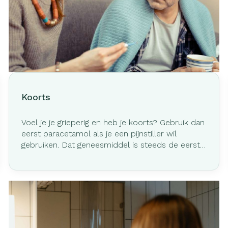
rging
Supplementen
Insectenw
middelen
n
Mondmaskers
issen
-
id
d
Koorts
Voel je je grieperig en heb je koorts? Gebruik dan
eerst paracetamol als je een pijnstiller wil
gebruiken. Dat geneesmiddel is steeds de eerste
keuze om pijn te bestrijden en koorts te
Zelfbruiner
Scheren
verlagen.