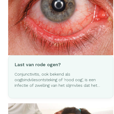
Last van rode ogen?
Conjunctivitis, ook bekend als
oogbindvliesontsteking of ‘rood oog’, is een
infectie of zwelling van het slijmvlies dat het
oogwit en de binnenkant van de oogleden
bekleedt. Bij irritatie zwellen de bloedvaten op
en raken ze ontstoken. Dit geeft het oog een
rode kleur die vaak op conjunctivitis wijst.