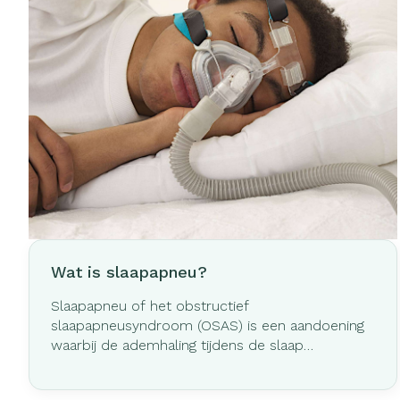
Wat is slaapapneu?
Slaapapneu of het obstructief
slaapapneusyndroom (OSAS) is een aandoening
waarbij de ademhaling tijdens de slaap
herhaaldelijk (min. 5 keer per uur) gedurende
korte perioden stopt. Normaal gesproken