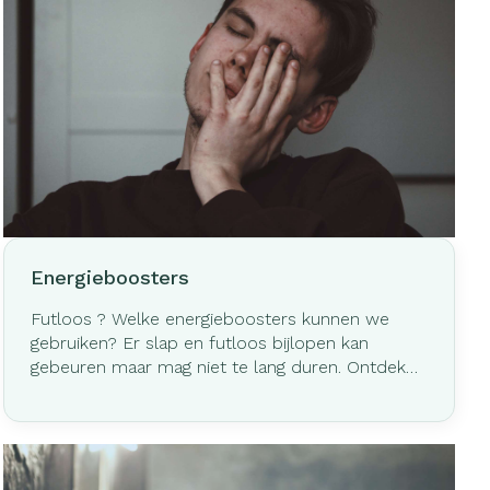
maatregel zullen we levens redden."
Energieboosters
Futloos ? Welke energieboosters kunnen we
gebruiken? Er slap en futloos bijlopen kan
gebeuren maar mag niet te lang duren. Ontdek
hieronder onze oplossingen en ga herboren de
zomer in!