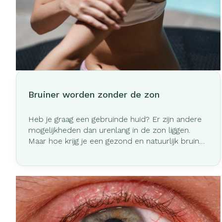
Haar
Gezichtsverzo
Pillendozen e
Pigmentstoorn
accessoires
Gevoelige huid 
geïrriteerde hu
Gemengde hui
Bruiner worden zonder de zon
Doffe huid
Toon meer
Heb je graag een gebruinde huid? Er zijn andere
mogelijkheden dan urenlang in de zon liggen.
Maar hoe krijg je een gezond en natuurlijk bruin
kleurtje, tijdens de zomer en winter? Lees hier
Snurken
onze do's en don'ts!