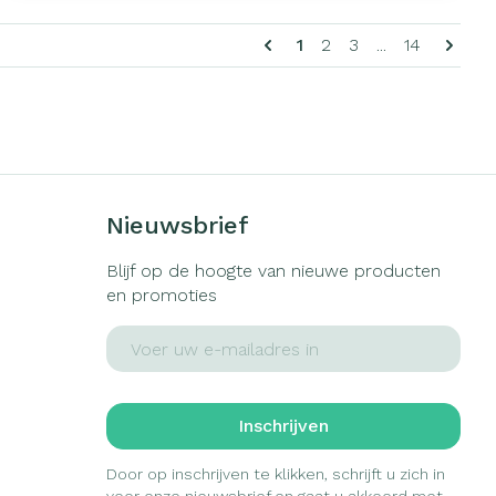
douche. Maar wat is het best voor je huid, een
bad of douche?
U lees momenteel pag
Pagina
Pagina
Pagina
1
2
3
...
14
Nieuwsbrief
Blijf op de hoogte van nieuwe producten
en promoties
E-mail adres
Inschrijven
Door op inschrijven te klikken, schrijft u zich in