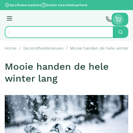
Ga naar de inhoud
Apothekersadvies
Snelle beschikbaarheid
Menu
Zoek
Product, merk, categorie...
Home
/
Gezondheidsnieuws
/
Mooie handen de hele winter l
Mooie handen de hele
winter lang