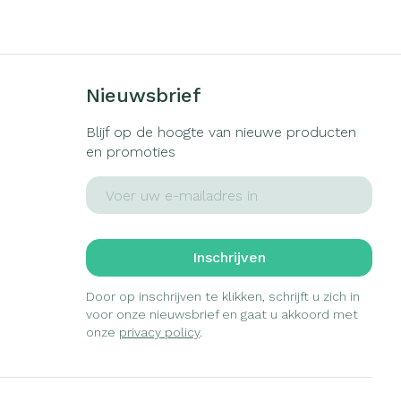
s
Bed
ng zon
Doorliggen - decubitis
gie
Urinewegen
Toon meer
Nieuwsbrief
eid, spanning
Stoppen met roken
Blijf op de hoogte van nieuwe producten
en promoties
t en intieme
Gezichtsreiniging -
ontschminken
en
Instrumenten
E-mail adres
Anti tumor middelen
 -
en
Reinigingsmelk, - crème, -
che
ie
olie en gel
Inschrijven
Anesthesie
jn
Tonic - lotion
zorging
Micellair water
Door op inschrijven te klikken, schrijft u zich in
voor onze nieuwsbrief en gaat u akkoord met
ie
Diverse
Specifiek voor de ogen
onze
privacy policy
.
geneesmiddelen
Toon meer
et