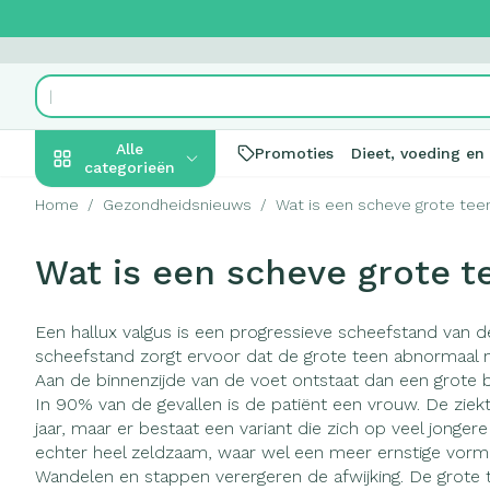
Ga naar de inhoud
Product, merk, categorie...
Alle
Promoties
Dieet, voeding en
categorieën
Home
/
Gezondheidsnieuws
/
Wat is een scheve grote teen 
Promoties
Wat is een scheve grote te
Schoonheid,
Haar en Hoof
Afslanken
Zwangerscha
Geheugen
Aromatherapi
Lenzen en bril
Insecten
Maag darm ste
verzorging en hygiëne
Toon submenu voor Schoonhei
Kammen - ont
Maaltijdvervan
Zwangerschapsl
Verstuiver
Lensproducte
Verzorging ins
Maagzuur
Een hallux valgus is een progressieve scheefstand van d
Dieet, voeding en
Seksualiteit
Beschadigd haa
Eetlustremmer
Borstvoeding
Essentiële olië
Brillen
Anti insecten
Lever, galblaa
scheefstand zorgt ervoor dat de grote teen abnormaal n
vitamines
hoofdirritatie
Toon submenu voor Dieet, voe
Aan de binnenzijde van de voet ontstaat dan een grote 
Platte buik
Lichaamsverzo
Complex - com
Teken tang of p
Braken
In 90% van de gevallen is de patiënt een vrouw. De ziek
Styling - spray 
Vetverbrander
Vitamines en
Laxeermiddele
Zwangerschap en
Zware benen
jaar, maar er bestaat een variant die zich op veel jongere 
kinderen
Verzorging
supplementen
echter heel zeldzaam, waar wel een meer ernstige vorm 
Toon submenu voor Zwangersc
Toon meer
Toon meer
Wandelen en stappen verergeren de afwijking. De grote 
Oligo-elemen
Honden
Toon meer
Toon meer