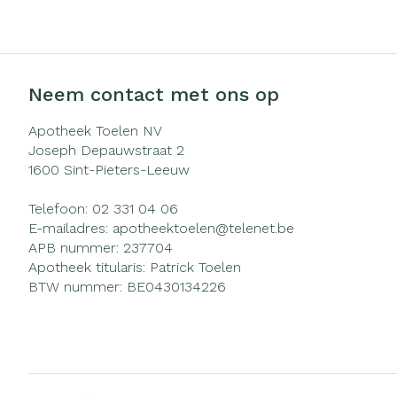
Zuurstof
Eelt
Ademhalingsst
Eksteroog - li
Toon meer
Neem contact met ons op
Spieren en ge
Apotheek Toelen NV
Joseph Depauwstraat 2
Specifiek voo
1600
Sint-Pieters-Leeuw
Naalden en sp
Infecties
Lichaamsverzo
Telefoon:
02 331 04 06
Spuiten
Deodorant
E-mailadres:
apotheektoelen@
telenet.be
Oplossing voor 
APB nummer:
237704
Gezichtsverzor
Luizen
Apotheek titularis:
Patrick Toelen
Naalden
BTW nummer:
BE0430134226
Naalden voor i
Diagnostica
pennaalden
Toon meer