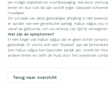
de nodige stabiliteit en voortbeweging. Hierdoor verho
Vitaliteit 50+
tenen en dus ook de pijn wordt erger. Gepaste schoenen
Toon submenu voor Vitaliteit 
moeilijker.
Thuiszorg
Huid
Nagels en ho
Natuur geneeskunde
De oorzaak van deze geleidelijke afwijking is niet bekend,
Mond
Plantaardige o
Toon submenu voor Natuur g
er sprake van een genetische aanleg. Hallux valgus zou er
Batterijen
Ontsmetten en
vanaf de geboorte, om na verloop van tijd te verergeren
Thuiszorg en EHBO
Droge mond
desinfecteren
Toebehoren
Spijsvertering
Toon submenu voor Thuiszor
Wat zijn de symptomen?
Elektrische ta
Schimmels
In een begin van hallux valgus zijn er geen echte symp
Steriel materiaa
Dieren en insecten
geleidelijk. Er vormt zich een “bobbel” aan de binnenkan
Interdentaal - f
Koortsblaasjes -
Toon submenu voor Dieren en
Vacht, huid of
Een hallux valgus kan bijzonder pijnlijk zijn, zowel ter h
Kunstgebit
Jeuk
Geneesmiddelen
andere tenen en zelfs de huid door het wrijvende conta
Toon submenu voor Geneesmi
Toon meer
Terug naar overzicht
Voeten en be
Aerosoltherap
Zware benen
zuurstof
Droge voeten, 
Tabletten
Aerosol toeste
kloven
Creme, gel en 
Aerosol access
Blaren