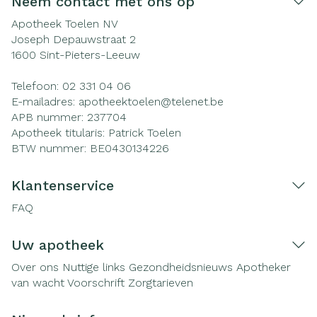
Neem contact met ons op
Apotheek Toelen NV
Joseph Depauwstraat 2
1600
Sint-Pieters-Leeuw
Telefoon:
02 331 04 06
E-mailadres:
apotheektoelen@
telenet.be
APB nummer:
237704
Apotheek titularis:
Patrick Toelen
BTW nummer:
BE0430134226
Klantenservice
FAQ
Uw apotheek
Over ons
Nuttige links
Gezondheidsnieuws
Apotheker
van wacht
Voorschrift
Zorgtarieven