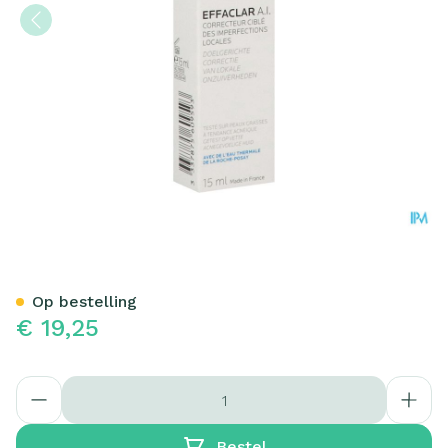
La Roche Posay Effaclar A.i
Op bestelling
€ 19,25
Aantal
Bestel