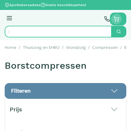
Ga naar de inhoud
Apothekersadvies
Snelle beschikbaarheid
Menu
Zoek
Product, merk, categorie...
Home
/
Thuiszorg en EHBO
/
Wondzorg
/
Compressen
/
Bo
Borstcompressen
Filteren
Doorgaan naar productlijst
Prijs
filter