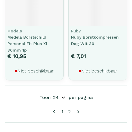
Medela
Nuby
Medela Borstschild
Nuby Borstkompressen
Personal Fit Plus Xl
Dag Wit 30
30mm 1p
€ 10,95
€ 7,01
Niet beschikbaar
Niet beschikbaar
Toon
per pagina
Pagina's
U lees momenteel pagina
Pagina
1
2