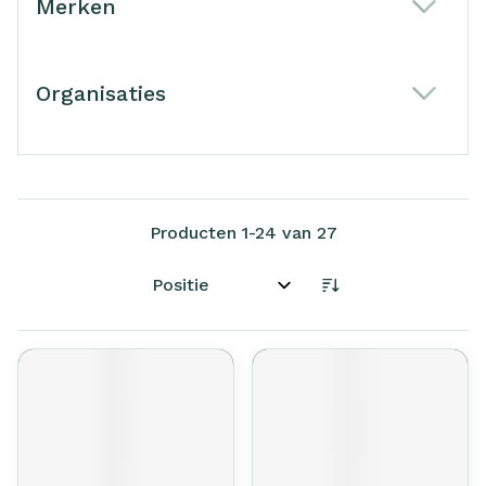
Merken
filter
Organisaties
filter
Producten
1
-
24
van
27
Sorteer op: