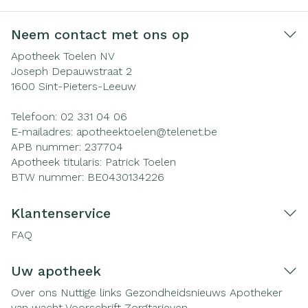
Neem contact met ons op
Apotheek Toelen NV
Joseph Depauwstraat 2
1600
Sint-Pieters-Leeuw
Telefoon:
02 331 04 06
E-mailadres:
apotheektoelen@
telenet.be
APB nummer:
237704
Apotheek titularis:
Patrick Toelen
BTW nummer:
BE0430134226
Klantenservice
FAQ
Uw apotheek
Over ons
Nuttige links
Gezondheidsnieuws
Apotheker
van wacht
Voorschrift
Zorgtarieven