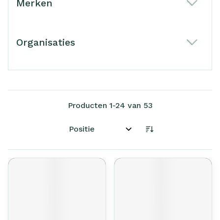
Merken
filter
Organisaties
filter
Producten
1
-
24
van
53
Sorteer op: