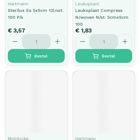
Hartmann
Leukoplast
Sterilux Es 5x5cm 12l.nst.
Leukoplast Compress
100 P/s
N/woven N/st. 5cmx5cm
100
€ 3,57
€ 1,83
Aantal
Aantal
Bestel
Bestel
Molnlycke
Hartmann