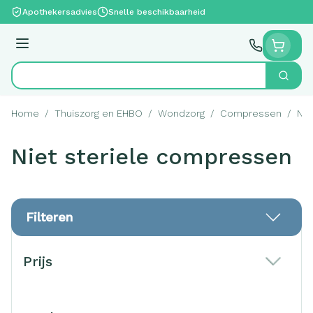
Ga naar de inhoud
Apothekersadvies
Snelle beschikbaarheid
Menu
Zoek
Product, merk, categorie...
Home
/
Thuiszorg en EHBO
/
Wondzorg
/
Compressen
/
Nie
Niet steriele compressen
Filteren
Doorgaan naar productlijst
Prijs
filter