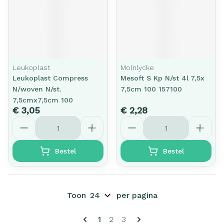
Leukoplast
Molnlycke
Leukoplast Compress
Mesoft S Kp N/st 4l 7,5x
N/woven N/st.
7,5cm 100 157100
7,5cmx7,5cm 100
€ 3,05
€ 2,28
Aantal
Aantal
Bestel
Bestel
Toon
per pagina
Pagina's
U lees momenteel pagina
Pagina
Pagina
1
2
3