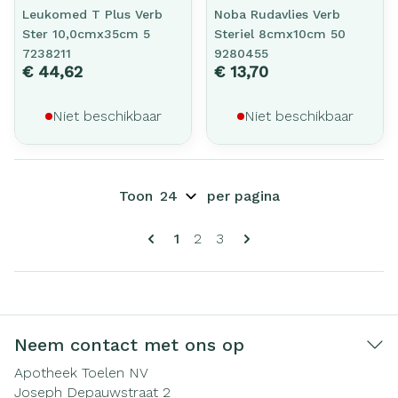
Leukomed T Plus Verb
Noba Rudavlies Verb
Ster 10,0cmx35cm 5
Steriel 8cmx10cm 50
7238211
9280455
€ 44,62
€ 13,70
Niet beschikbaar
Niet beschikbaar
Toon
per pagina
Pagina's
U lees momenteel pagina
Pagina
Pagina
1
2
3
Neem contact met ons op
Apotheek Toelen NV
Joseph Depauwstraat 2