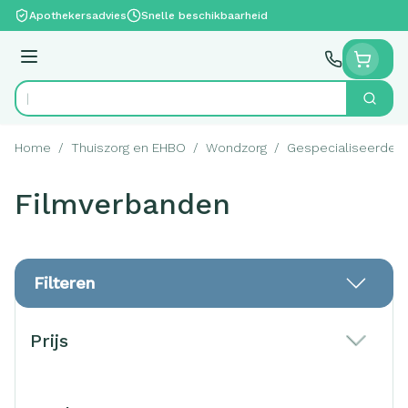
Ga naar de inhoud
Apothekersadvies
Snelle beschikbaarheid
Menu
Zoek
Product, merk, categorie...
Home
/
Thuiszorg en EHBO
/
Wondzorg
/
Gespecialiseerde 
Filmverbanden
Filteren
Doorgaan naar productlijst
Prijs
filter