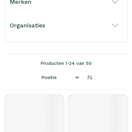
Merken
filter
Organisaties
filter
Producten
1
-
24
van
50
Sorteer op: