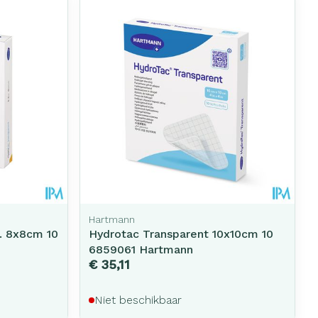
erende
Parfums en
geurproducten
Hartmann
. 8x8cm 10
Hydrotac Transparent 10x10cm 10
6859061 Hartmann
CBD
€ 35,11
Niet beschikbaar