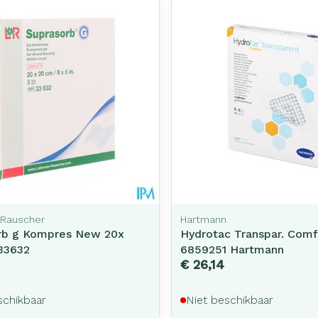
Toon meer
rging
Supplementen
Insectenw
middelen
n
Mondmaskers
issen
-
id
d
Rauscher
Hartmann
rb g Kompres New 20x
Hydrotac Transpar. Comf
33632
6859251 Hartmann
Zelfbruiner
Scheren
€ 26,14
schikbaar
Niet beschikbaar