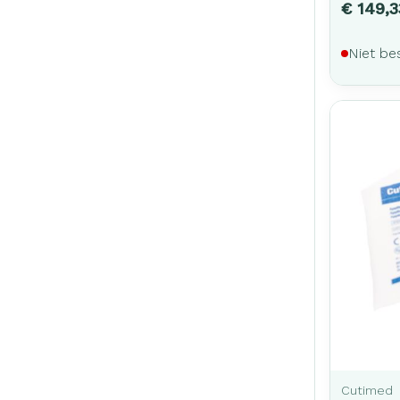
€ 149,3
Niet be
Cutimed