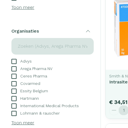
Creme, gel en 
Toon meer
Aerosol access
Blaren
Zuurstof
Eelt
Ademhalingsst
Eksteroog - li
Organisaties
filter
Toon meer
Spieren en ge
Advys
Specifiek voo
Naalden en sp
Arega Pharma NV
Infecties
Lichaamsverzo
Ceres Pharma
Smith & 
Spuiten
Intrasit
Deodorant
Covarmed
Oplossing voor 
Essity Belgium
Gezichtsverzor
Luizen
Hartmann
Naalden
€ 34,51
International Medical Products
Aantal
Naalden voor i
Lohmann & rauscher
Diagnostica
pennaalden
Toon meer
Toon meer