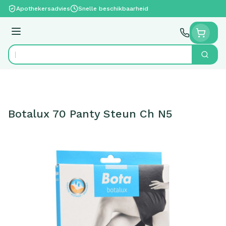
Ga naar de inhoud
Apothekersadvies
Snelle beschikbaarheid
Menu
Zoek
Product, merk, categorie...
Botalux 70 Panty Steun Ch N5