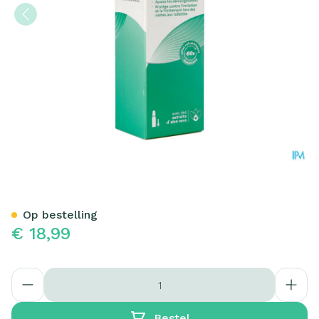
Actiproct Gel Can 45ml
Op bestelling
€ 18,99
Aantal
Bestel