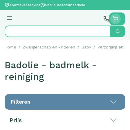
Ga naar de inhoud
Apothekersadvies
Snelle beschikbaarheid
Menu
Zoek
Product, merk, categorie...
Home
/
Zwangerschap en kinderen
/
Baby
/
Verzorging en hy
Badolie - badmelk -
reiniging
Filteren
Doorgaan naar productlijst
Prijs
filter