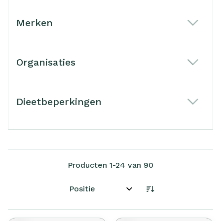
Merken
filter
Organisaties
filter
Dieetbeperkingen
filter
Producten
1
-
24
van
90
Sorteer op: