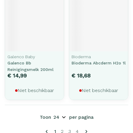
Galenco Baby
Bioderma
Galenco Bb
Bioderma Abcderm H2o 1l
Reinigingsmelk 200ml
€ 14,99
€ 18,68
Niet beschikbaar
Niet beschikbaar
Toon
per pagina
Pagina's
U lees momenteel pagina
Pagina
Pagina
Pagina
1
2
3
4