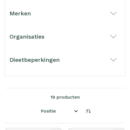
Merken
filter
Organisaties
filter
Dieetbeperkingen
filter
19
producten
Sorteer op: