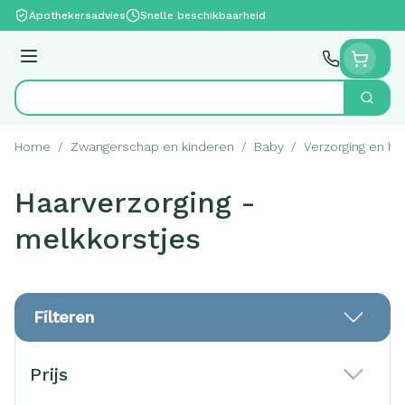
Ga naar de inhoud
Apothekersadvies
Snelle beschikbaarheid
Menu
Zoek
Product, merk, categorie...
Home
/
Zwangerschap en kinderen
/
Baby
/
Verzorging en hy
Haarverzorging -
melkkorstjes
Filteren
Doorgaan naar productlijst
Prijs
filter