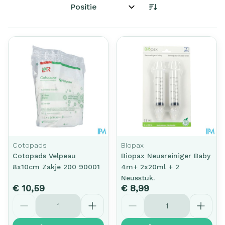
Sorteer op:
Cotopads
Biopax
Cotopads Velpeau
Biopax Neusreiniger Baby
8x10cm Zakje 200 90001
4m+ 2x20ml + 2
Neusstuk.
€ 10,59
€ 8,99
Aantal
Aantal