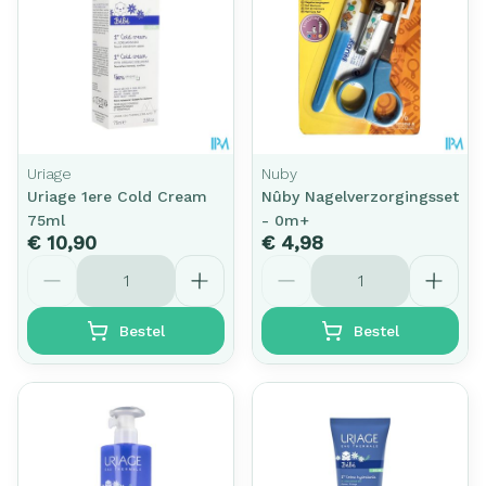
Uriage
Nuby
Uriage 1ere Cold Cream
Nûby Nagelverzorgingsset
75ml
- 0m+
€ 10,90
€ 4,98
Aantal
Aantal
Bestel
Bestel