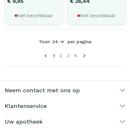
€ 9,95
€ 26,44
Niet beschikbaar
Niet beschikbaar
Toon
per pagina
Pagina's
U lees momenteel pagina
Pagina
Pagina
Pagina
1
2
3
4
Neem contact met ons op
Klantenservice
Uw apotheek