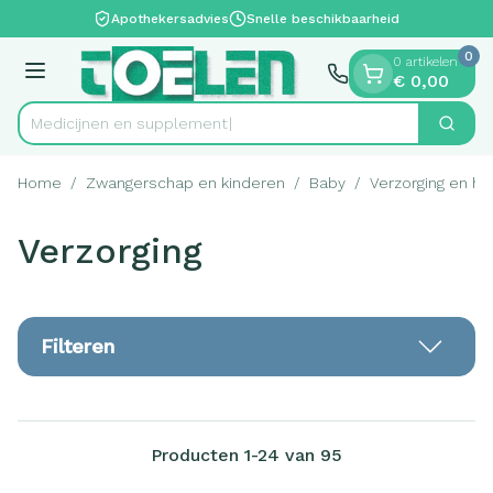
Dia 1 van 1
Ga naar de inhoud
Apothekersadvies
Snelle beschikbaarheid
0
0 artikelen
Menu
€ 0,00
Medic
Zoek
Product, merk, categorie...
Home
/
Zwangerschap en kinderen
/
Baby
/
Verzorging en hy
Verzorging
Filteren
Producten
1
-
24
van
95