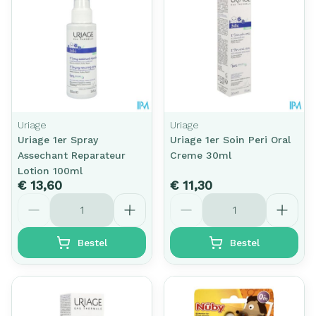
Uriage
Uriage
Uriage 1er Spray
Uriage 1er Soin Peri Oral
Assechant Reparateur
Creme 30ml
Lotion 100ml
€ 13,60
€ 11,30
Aantal
Aantal
Bestel
Bestel