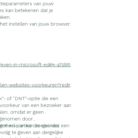
atieparameters van jouw
ies kan betekenen dat je
iken.
het instellen van jouw browser:
rgeven-in-microsoft-edge-a7d95
kelen-websites-voorkeuren?redir
- of "DNT"-optie die een
rvoorkeur van een bezoeker aan
alen, omdat er geen
angenomen door
e third parties die cookies
ngen ervoor kan zorgen dat een
volg te geven aan dergelijke