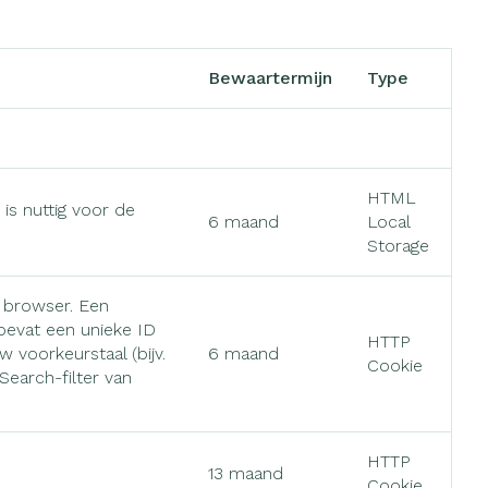
s
Bed
ng zon
Doorliggen - decubitis
gie
Urinewegen
Toon meer
Bewaartermijn
Type
eid, spanning
Stoppen met roken
t en intieme
Gezichtsreiniging -
HTML
s nuttig voor de
ontschminken
en
Instrumenten
6 maand
Local
Anti tumor middelen
 -
Storage
en
Reinigingsmelk, - crème, -
che
ie
olie en gel
 browser. Een
Anesthesie
jn
Tonic - lotion
bevat een unieke ID
HTTP
voorkeurstaal (bijv.
6 maand
zorging
Micellair water
Cookie
eSearch-filter van
ie
Diverse
Specifiek voor de ogen
geneesmiddelen
Toon meer
et
HTTP
13 maand
Cookie