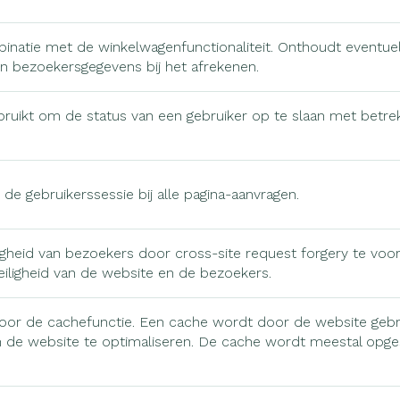
rging
Supplementen
Insectenw
binatie met de winkelwagenfunctionaliteit. Onthoudt eventue
middelen
n
Mondmaskers
issen
en bezoekersgegevens bij het afrekenen.
-
ruikt om de status van een gebruiker op te slaan met betrek
id
d
de gebruikerssessie bij alle pagina-aanvragen.
ligheid van bezoekers door cross-site request forgery te vo
veiligheid van de website en de bezoekers.
Zelfbruiner
Scheren
voor de cachefunctie. Een cache wordt door de website gebru
 de website te optimaliseren. De cache wordt meestal opge