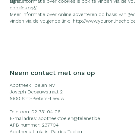
signalen.
Meer informatie over cookies is ook te vinden via de vo
cookies.org/
.
Meer informatie over online adverteren op basis van gedr
vinden via de volgende link:
http://www.youronlinechoice
Neem contact met ons op
Apotheek Toelen NV
Joseph Depauwstraat 2
1600
Sint-Pieters-Leeuw
Telefoon:
02 331 04 06
E-mailadres:
apotheektoelen@
telenet.be
APB nummer:
237704
Apotheek titularis:
Patrick Toelen