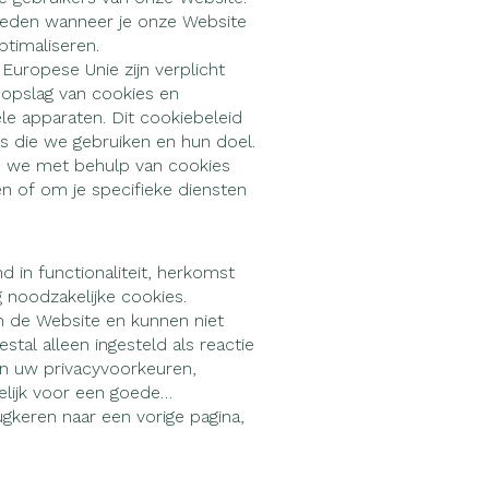
warmtethe
bieden wanneer je onze Website
50+ categorie
ptimaliseren.
Wondzorg
Ogen
EHBO
Neus
even
Spieren en gewrichten
Gemoed en
Europese Unie zijn verplicht
Neus
Ogen
lie
Homeopathie
opslag van cookies en
eneeskunde categorie
Vilt
Ooginfecties
Podologie
Tabletten
e apparaten. Dit cookiebeleid
Spray
Oogspoelin
ies die we gebruiken en hun doel.
Handschoenen
Anti allergische en anti
Cold - Hot 
Neussprays
Oren
Ogen
g en EHBO categorie
die we met behulp van cookies
ndenborstels
inflammatoire middelen
Oogdruppel
warm/koud
l
Wondhelend
n of om je specifieke diensten
los
 antiviraal
Ontzwellende middelen
Creme - gel
Verbanddo
 insecten categorie
Brandwonden
 pluimen
Accessoires
Glaucoom
Droge ogen
Medische h
Toon meer
ddelen categorie
d in functionaliteit, herkomst
Toon meer
Toon meer
 noodzakelijke cookies.
an de Website en kunnen niet
al alleen ingesteld als reactie
an uw privacyvoorkeuren,
nen
ie en
Nagels
Diabetes
Hart- en bloedvaten
Zonnebesc
Stoma
Bloedverdu
kelijk voor een goede
stolling
ugkeren naar een vorige pagina,
eelt en
Nagellak
Bloedglucosemeter
Aftersun
Stomazakje
llen
spray
Kalk- en schimmelnagels
Teststrips en naalden
Lippen
Stomaplaat
oires