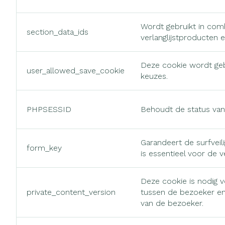
Haar
Gezichtsverzo
Wordt gebruikt in com
section_data_ids
Pillendozen e
Pigmentstoorn
verlanglijstproducten 
accessoires
Gevoelige huid 
Deze cookie wordt geb
geïrriteerde hu
user_allowed_save_cookie
keuzes.
Gemengde hui
Doffe huid
PHPSESSID
Behoudt de status van 
Toon meer
Garandeert de surfvei
form_key
is essentieel voor de 
Snurken
Deze cookie is nodig 
private_content_version
tussen de bezoeker en
van de bezoeker.