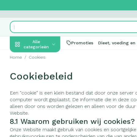
Ga naar de inhoud
Product, merk, categorie...
Alle
Promoties
Dieet, voeding en
categorieën
Home
/
Cookies
Promoties
Cookiebeleid
Schoonheid,
Haar en Hoof
Afslanken
Zwangerscha
Geheugen
Aromatherapi
Lenzen en bril
Insecten
Maag darm ste
verzorging en hygiëne
Toon submenu voor Schoonhei
Kammen - ont
Maaltijdvervan
Zwangerschapsl
Verstuiver
Lensproducte
Verzorging ins
Maagzuur
Een "cookie" is een klein bestand dat door onze server 
Dieet, voeding en
Seksualiteit
Beschadigd haa
Eetlustremmer
Borstvoeding
Essentiële olië
Brillen
Anti insecten
Lever, galblaa
computer wordt geplaatst. De informatie die in deze co
vitamines
hoofdirritatie
Toon submenu voor Dieet, voe
alleen door ons worden gelezen en alleen voor de duur
Platte buik
Lichaamsverzo
Complex - com
Teken tang of p
Braken
Website.
Styling - spray 
Vetverbrander
Vitamines en
Laxeermiddele
Zwangerschap en
Zware benen
8.1 Waarom gebruiken wij cookies?
kinderen
Verzorging
supplementen
Toon submenu voor Zwangersc
Toon meer
Toon meer
Onze Website maakt gebruik van cookies en soortgelijk
Oligo-elemen
Honden
Toon meer
Toon meer
gebruiksvoorkeuren te onderscheiden van die van ander