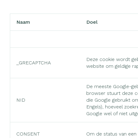
Zuurstof
Eelt
Ademhalingsst
Eksteroog - li
Naam
Doel
Toon meer
Spieren en ge
Specifiek voo
Deze cookie wordt geb
Naalden en sp
_GRECAPTCHA
website om geldige ra
Infecties
Lichaamsverzo
Spuiten
Deodorant
Oplossing voor 
De meeste Google-geb
Gezichtsverzor
Luizen
browser stuurt deze c
Naalden
NID
die Google gebruikt om
Naalden voor i
Engels), hoeveel zoekre
Diagnostica
pennaalden
Google wel of niet uit
Toon meer
CONSENT
Om de status van een g