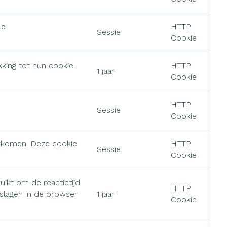
erende
Parfums en
le
HTTP
geurproducten
Sessie
Cookie
king tot hun cookie-
HTTP
1 jaar
Cookie
HTTP
Sessie
Cookie
orkomen. Deze cookie
HTTP
Sessie
Cookie
CBD
ikt om de reactietijd
HTTP
slagen in de browser
1 jaar
Cookie