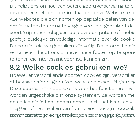
Vitaliteit 50+
Dit helpt ons om jou een betere gebruikerservaring te 
Toon submenu voor Vitaliteit 
bezoekt en stelt ons ook in staat om onze Website te o
Thuiszorg
Huid
Nagels en ho
Alle websites die zich richten op bepaalde delen van de 
Natuur geneeskunde
Mond
Plantaardige o
om jouw toestemming te vragen voor het gebruik of de 
Toon submenu voor Natuur g
Batterijen
Ontsmetten en
soortgelijke technologieën op jouw computers of mobiel
Thuiszorg en EHBO
Droge mond
desinfecteren
geeft je duidelijke en volledige informatie over de cook
Toebehoren
Spijsvertering
Toon submenu voor Thuiszor
De cookies die we gebruiken zijn veilig. De informatie 
Elektrische ta
Schimmels
Steriel materiaa
verzamelen, helpt ons om eventuele fouten op te spore
Dieren en insecten
Interdentaal - f
Koortsblaasjes -
Toon submenu voor Dieren en
te tonen die interessant voor jou kunnen zijn.
Vacht, huid of
8.2 Welke cookies gebruiken we?
Kunstgebit
Jeuk
Geneesmiddelen
Toon submenu voor Geneesmi
Hoewel er verschillende soorten cookies zijn, verschillen
Toon meer
of bewaarperiode, gebruiken we alleen essentiële/streng
Deze cookies zijn noodzakelijk voor het functioneren v
worden uitgeschakeld in onze systemen. Ze worden meest
op acties die je hebt ondernomen, zoals het instellen v
Voeten en be
Aerosoltherap
Zware benen
inloggen of het invullen van formulieren. Ze zijn noodza
zuurstof
communicatie en vergemakkelijken de navigatie (bijv. ter
Hieronder vind je de lijst met cookies die wij gebruiken:
Droge voeten, 
Tabletten
Aerosol toeste
enz.).
kloven
Creme, gel en 
Aerosol access
Blaren