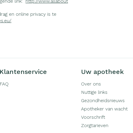
lgende link:
http://www.allabout
ag en online privacy is te
s.eu/
.
Klantenservice
Uw apotheek
FAQ
Over ons
Nuttige links
Gezondheidsnieuws
Apotheker van wacht
Voorschrift
Zorgtarieven