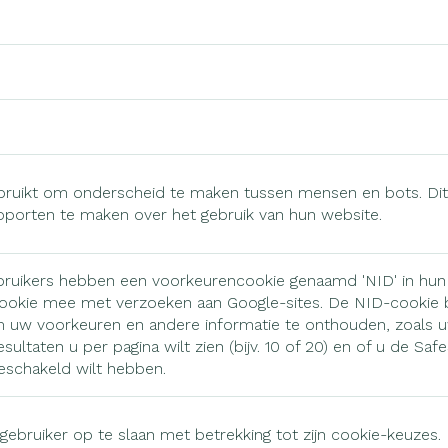
Nagelbijten
Overige diabetes
Zonnebank
Accessoire
producten
Nagelversterkend
Voorbereidi
elsel
Hormonaal stelsel
Gynaecolo
kdoorn
Naalden voor
Toon meer
Toon meer
insulinespuiten
Toon meer
wrichten
Zenuwstelsel
Slapeloosh
en stress
r mannen
Make-up
Seksualitei
ruikt om onderscheid te maken tussen mensen en bots. Dit i
hygiene
uiten
Sondes, baxters en
Bandages 
pporten te maken over het gebruik van hun website.
Immuniteit
Allergie
rging
Make-up penselen en
catheters
Orthopedie
Condooms 
orthopedis
gebruiksvoorwerpen
verbanden
Sondes
anticoncept
injectie
Eyeliner - oogpotlood
ruikers hebben een voorkeurencookie genaamd 'NID' in hun
ging
Acne
Oor
Accessoires voor sondes
Intiem welzi
Buik
ookie mee met verzoeken aan Google-sites. De NID-cookie 
Mascara
 uw voorkeuren en andere informatie te onthouden, zoals uw 
Baxters
Intieme ver
Arm
nsulinepen -
Oogschaduw
sultaten u per pagina wilt zien (bijv. 10 of 20) en of u de Saf
Afslanken
Homeopath
Catheters
Massage
Elleboog
geschakeld wilt hebben.
Toon meer
Toon meer
Enkel en vo
ebruiker op te slaan met betrekking tot zijn cookie-keuzes.
Toon meer