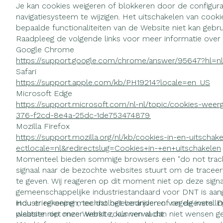
Je kan cookies weigeren of blokkeren door de configur
navigatiesysteem te wijzigen. Het uitschakelen van cook
bepaalde functionaliteiten van de Website niet kan gebru
Raadpleeg de volgende links voor meer informatie over 
Google Chrome
https://support.google.com/chrome/answer/95647?hl=nl
Safari
https://support.apple.com/kb/PH19214?locale=en_US
Microsoft Edge
https://support.microsoft.com/nl-nl/topic/cookies-wee
376-f2cd-8e4a-25dc-1de753474879
Mozilla Firefox
https://support.mozilla.org/nl/kb/cookies-in-en-uitscha
ectlocale=nl&redirectslug=Cookies+in-+en+uitschakelen
Momenteel bieden sommige browsers een "do not track"
signaal naar de bezochte websites stuurt om de tracee
te geven. Wij reageren op dit moment niet op deze sign
gemeenschappelijke industriestandaard voor DNT is a
industriegroepen, technologiebedrijven of regelgevers. D
Hou er rekening mee dat het veranderen van de instelli
plaatsen op onze Website, kunnen al dan niet wensen ge
website niet meer werkt zoals verwacht.