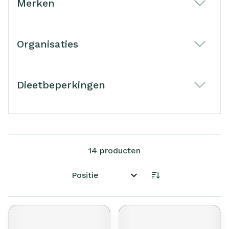
Merken
filter
Organisaties
filter
Dieetbeperkingen
filter
14
producten
Sorteer op: