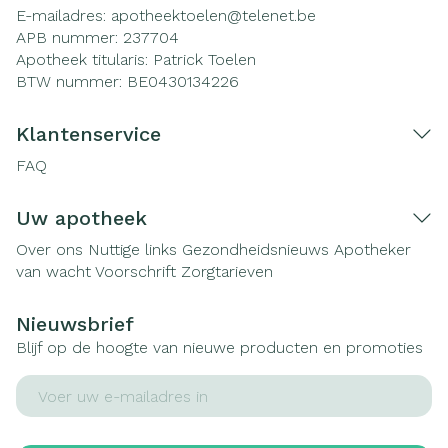
E-mailadres:
apotheektoelen@
telenet.be
APB nummer:
237704
Apotheek titularis:
Patrick Toelen
BTW nummer:
BE0430134226
Klantenservice
FAQ
Uw apotheek
Over ons
Nuttige links
Gezondheidsnieuws
Apotheker
van wacht
Voorschrift
Zorgtarieven
Nieuwsbrief
Blijf op de hoogte van nieuwe producten en promoties
E-mail adres