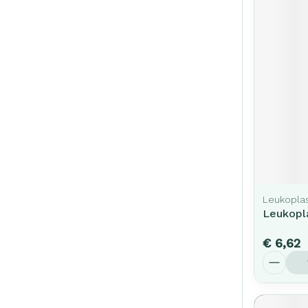
Leukopla
Leukopl
€ 6,62
Aantal