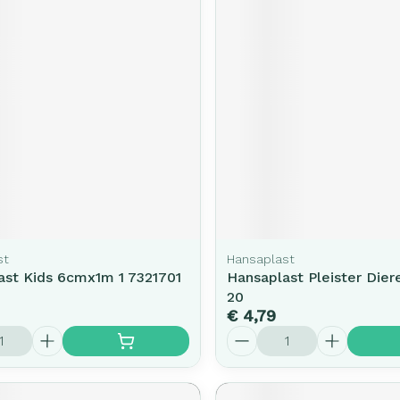
st
Hansaplast
ast Kids 6cmx1m 1 7321701
Hansaplast Pleister Dier
20
€ 4,79
Aantal