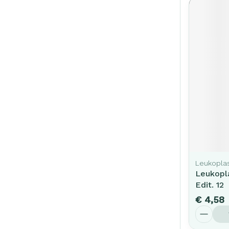
Leukopla
Leukopla
Edit. 12
€ 4,58
Aantal