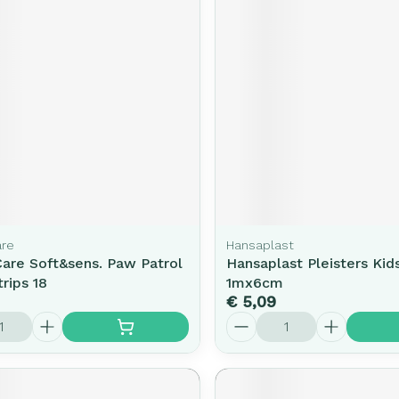
rging
Supplementen
Insectenw
middelen
n
Mondmaskers
issen
-
id
d
re
Hansaplast
are Soft&sens. Paw Patrol
Hansaplast Pleisters Kid
Zelfbruiner
Scheren
trips 18
1mx6cm
€ 5,09
Aantal