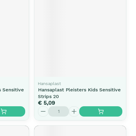
erende
Parfums en
geurproducten
Hansaplast
s Sensitive
Hansaplast Pleisters Kids Sensitive
CBD
Strips 20
€ 5,09
Aantal