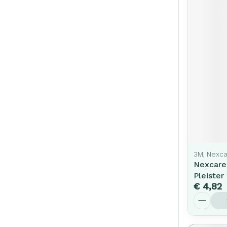
3M, Nexc
Nexcare
Pleiste
€ 4,82
Aantal