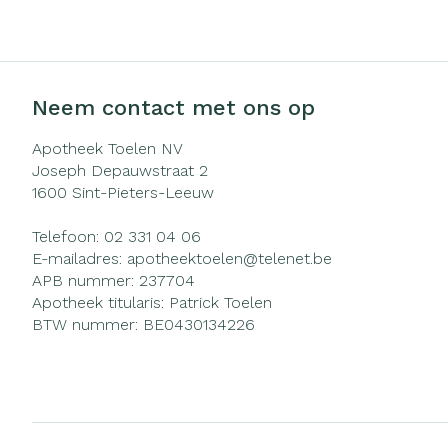
Zuurstof
Eelt
Ademhalingsst
Eksteroog - li
Toon meer
Neem contact met ons op
Spieren en ge
Apotheek Toelen NV
Joseph Depauwstraat 2
Specifiek voo
1600
Sint-Pieters-Leeuw
Naalden en sp
Infecties
Lichaamsverzo
Telefoon:
02 331 04 06
Spuiten
Deodorant
E-mailadres:
apotheektoelen@
telenet.be
Oplossing voor 
APB nummer:
237704
Gezichtsverzor
Luizen
Apotheek titularis:
Patrick Toelen
Naalden
BTW nummer:
BE0430134226
Naalden voor i
Diagnostica
pennaalden
Toon meer