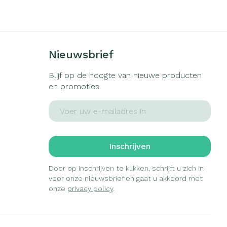
s
Bed
ng zon
Doorliggen - decubitis
gie
Urinewegen
Toon meer
Nieuwsbrief
eid, spanning
Stoppen met roken
Blijf op de hoogte van nieuwe producten
en promoties
t en intieme
Gezichtsreiniging -
ontschminken
en
Instrumenten
E-mail adres
Anti tumor middelen
 -
en
Reinigingsmelk, - crème, -
che
ie
olie en gel
Anesthesie
Inschrijven
jn
Tonic - lotion
zorging
Micellair water
Door op inschrijven te klikken, schrijft u zich in
voor onze nieuwsbrief en gaat u akkoord met
ie
Diverse
Specifiek voor de ogen
onze
privacy policy
.
geneesmiddelen
Toon meer
et