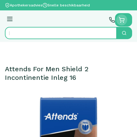
Ga naar de inhoud
Apothekersadvies
Snelle beschikbaarheid
Menu
Zoek
Product, merk, categorie...
Attends For Men Shield 2
Incontinentie Inleg 16