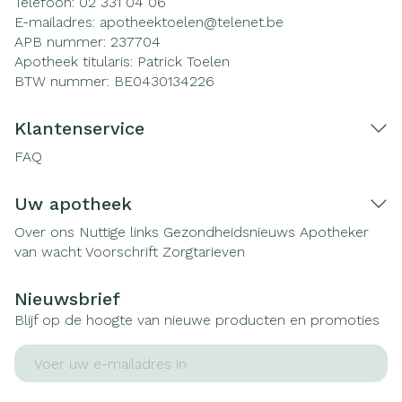
Telefoon:
02 331 04 06
E-mailadres:
apotheektoelen@
telenet.be
APB nummer:
237704
Apotheek titularis:
Patrick Toelen
BTW nummer:
BE0430134226
Klantenservice
FAQ
Uw apotheek
Over ons
Nuttige links
Gezondheidsnieuws
Apotheker
van wacht
Voorschrift
Zorgtarieven
Nieuwsbrief
Blijf op de hoogte van nieuwe producten en promoties
E-mail adres