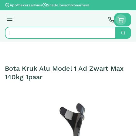
Ga naar de inhoud
Apothekersadvies
Snelle beschikbaarheid
Menu
Zoek
Product, merk, categorie...
Bota Kruk Alu Model 1 Ad Zwart Max
140kg 1paar