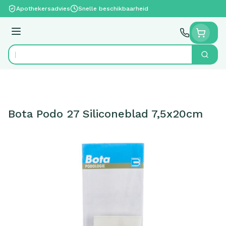
Ga naar de inhoud
Apothekersadvies
Snelle beschikbaarheid
Menu
Zoek
Product, merk, categorie...
Bota Podo 27 Siliconeblad 7,5x20cm