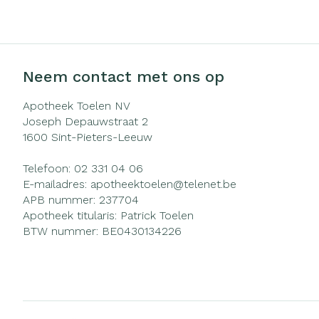
Zuurstof
Eelt
Ademhalingsst
Eksteroog - li
Toon meer
Neem contact met ons op
Spieren en ge
Apotheek Toelen NV
Joseph Depauwstraat 2
Specifiek voo
1600
Sint-Pieters-Leeuw
Naalden en sp
Infecties
Lichaamsverzo
Telefoon:
02 331 04 06
Spuiten
Deodorant
E-mailadres:
apotheektoelen@
telenet.be
Oplossing voor 
APB nummer:
237704
Gezichtsverzor
Luizen
Apotheek titularis:
Patrick Toelen
Naalden
BTW nummer:
BE0430134226
Naalden voor i
Diagnostica
pennaalden
Toon meer