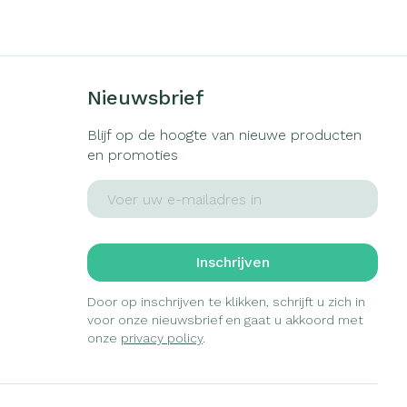
s
Bed
ng zon
Doorliggen - decubitis
gie
Urinewegen
Toon meer
Nieuwsbrief
eid, spanning
Stoppen met roken
Blijf op de hoogte van nieuwe producten
en promoties
t en intieme
Gezichtsreiniging -
ontschminken
en
Instrumenten
E-mail adres
Anti tumor middelen
 -
en
Reinigingsmelk, - crème, -
che
ie
olie en gel
Anesthesie
Inschrijven
jn
Tonic - lotion
zorging
Micellair water
Door op inschrijven te klikken, schrijft u zich in
voor onze nieuwsbrief en gaat u akkoord met
ie
Diverse
Specifiek voor de ogen
onze
privacy policy
.
geneesmiddelen
Toon meer
et