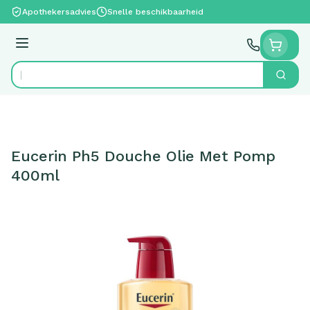
Ga naar de inhoud
Apothekersadvies
Snelle beschikbaarheid
Menu
Zoek
Product, merk, categorie...
Eucerin Ph5 Douche Olie Met Pomp
400ml