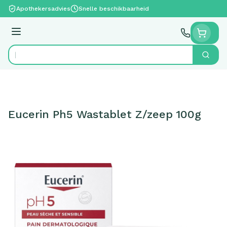
Ga naar de inhoud
Apothekersadvies
Snelle beschikbaarheid
Menu
Zoek
Product, merk, categorie...
Eucerin Ph5 Wastablet Z/zeep 100g