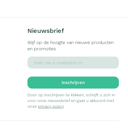
s
Bed
ng zon
Doorliggen - decubitis
gie
Urinewegen
Toon meer
Nieuwsbrief
eid, spanning
Stoppen met roken
Blijf op de hoogte van nieuwe producten
en promoties
t en intieme
Gezichtsreiniging -
ontschminken
en
Instrumenten
E-mail adres
Anti tumor middelen
 -
en
Reinigingsmelk, - crème, -
che
ie
olie en gel
Anesthesie
Inschrijven
jn
Tonic - lotion
zorging
Micellair water
Door op inschrijven te klikken, schrijft u zich in
voor onze nieuwsbrief en gaat u akkoord met
ie
Diverse
Specifiek voor de ogen
onze
privacy policy
.
geneesmiddelen
Toon meer
et