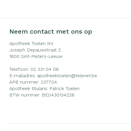
Zuurstof
Eelt
Ademhalingsst
Eksteroog - li
Toon meer
Neem contact met ons op
Spieren en ge
Apotheek Toelen NV
Joseph Depauwstraat 2
Specifiek voo
1600
Sint-Pieters-Leeuw
Naalden en sp
Infecties
Lichaamsverzo
Telefoon:
02 331 04 06
Spuiten
Deodorant
E-mailadres:
apotheektoelen@
telenet.be
Oplossing voor 
APB nummer:
237704
Gezichtsverzor
Luizen
Apotheek titularis:
Patrick Toelen
Naalden
BTW nummer:
BE0430134226
Naalden voor i
Diagnostica
pennaalden
Toon meer