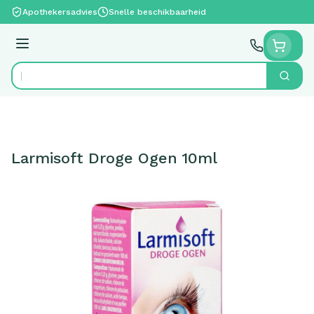
Ga naar de inhoud
Apothekersadvies
Snelle beschikbaarheid
Menu
Zoek
Product, merk, categorie...
Larmisoft Droge Ogen 10ml