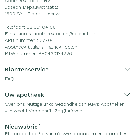
Apotheek Toelen NV
Joseph Depauwstraat 2
1600
Sint-Pieters-Leeuw
Telefoon:
02 331 04 06
E-mailadres:
apotheektoelen@
telenet.be
APB nummer:
237704
Apotheek titularis:
Patrick Toelen
BTW nummer:
BE0430134226
Klantenservice
FAQ
Uw apotheek
Over ons
Nuttige links
Gezondheidsnieuws
Apotheker
van wacht
Voorschrift
Zorgtarieven
Nieuwsbrief
Blijf op de hoogte van nieuwe producten en promoties