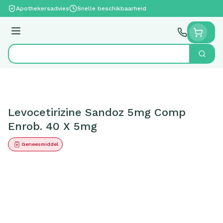
Ga naar de inhoud
Apothekersadvies
Snelle beschikbaarheid
Menu
Zoek
Product, merk, categorie...
Levocetirizine Sandoz 5mg Comp
Enrob. 40 X 5mg
Geneesmiddel