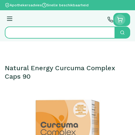
Ga naar de inhoud
Apothekersadvies
Snelle beschikbaarheid
Menu
Zoek
Product, merk, categorie...
Natural Energy Curcuma Complex
Caps 90