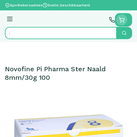
Ga naar de inhoud
Apothekersadvies
Snelle beschikbaarheid
Menu
Zoek
Product, merk, categorie...
Novofine Pi Pharma Ster Naald
8mm/30g 100