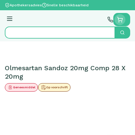
Ga naar de inhoud
Apothekersadvies
Snelle beschikbaarheid
Menu
Zoek
Product, merk, categorie...
Olmesartan Sandoz 20mg Comp 28 X
20mg
Geneesmiddel
Op voorschrift