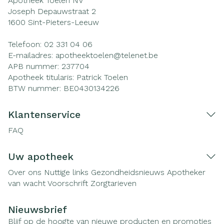
Apotheek Toelen NV
Joseph Depauwstraat 2
1600
Sint-Pieters-Leeuw
Telefoon:
02 331 04 06
E-mailadres:
apotheektoelen@
telenet.be
APB nummer:
237704
Apotheek titularis:
Patrick Toelen
BTW nummer:
BE0430134226
Klantenservice
FAQ
Uw apotheek
Over ons
Nuttige links
Gezondheidsnieuws
Apotheker
van wacht
Voorschrift
Zorgtarieven
Nieuwsbrief
Blijf op de hoogte van nieuwe producten en promoties