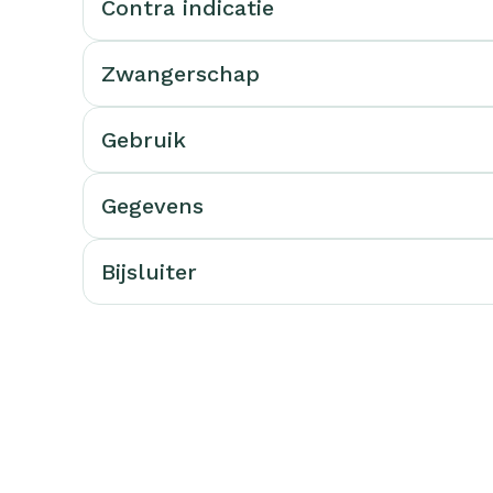
Contra indicatie
rging
Supplementen
Insectenw
middelen
Zwangerschap
n
Mondmaskers
issen
-
Gebruik
id
d
Gegevens
Bijsluiter
Zelfbruiner
Scheren