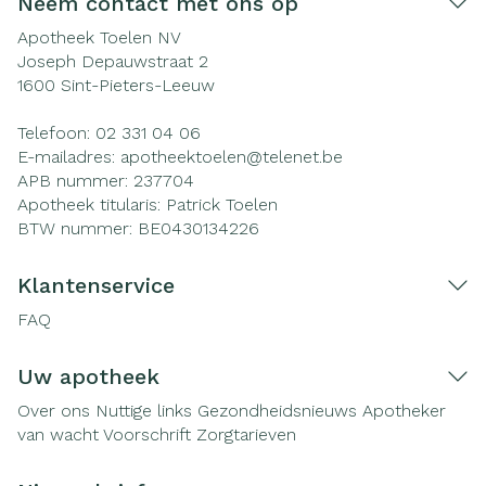
Neem contact met ons op
Apotheek Toelen NV
Joseph Depauwstraat 2
1600
Sint-Pieters-Leeuw
Telefoon:
02 331 04 06
E-mailadres:
apotheektoelen@
telenet.be
APB nummer:
237704
Apotheek titularis:
Patrick Toelen
BTW nummer:
BE0430134226
Klantenservice
FAQ
Uw apotheek
Over ons
Nuttige links
Gezondheidsnieuws
Apotheker
van wacht
Voorschrift
Zorgtarieven