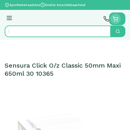
Ga naar de inhoud
Apothekersadvies
Snelle beschikbaarheid
Menu
Zoek
Product, merk, categorie...
Sensura Click O/z Classic 50mm Maxi
650ml 30 10365