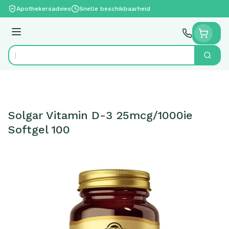
Ga naar de inhoud
Apothekersadvies
Snelle beschikbaarheid
Menu
Zoek
Product, merk, categorie...
Solgar Vitamin D-3 25mcg/1000ie
Softgel 100