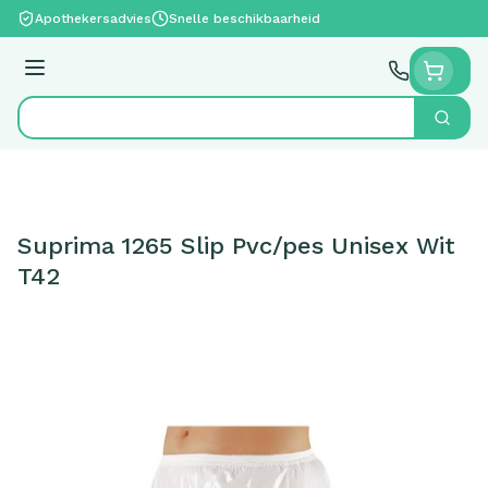
Ga naar de inhoud
Apothekersadvies
Snelle beschikbaarheid
Menu
Zoek
Product, merk, categorie...
Suprima 1265 Slip Pvc/pes Unisex Wit
T42