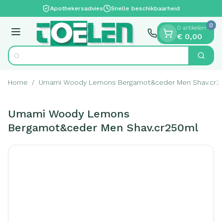
Dia 1 van 1
Ga naar de inhoud
Apothekersadvies
Snelle beschikbaarheid
0
0 artikelen
Menu
€ 0,00
Op z
Zoek
Product, merk, categorie...
Home
/
Umami Woody Lemons Bergamot&ceder Men Shav.cr2
Umami Woody Lemons
Bergamot&ceder Men Shav.cr250ml