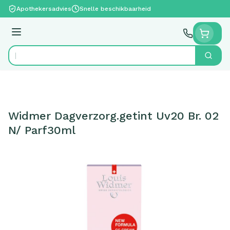
Ga naar de inhoud
Apothekersadvies
Snelle beschikbaarheid
Menu
Zoek
Product, merk, categorie...
Widmer Dagverzorg.getint Uv20 Br. 02
N/ Parf30ml