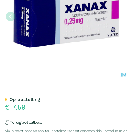
Xanax 0,25mg Tabl 50
Op bestelling
€ 7,59
Terugbetaalbaar
Als je recht hebt op een terugbetaling voor dit geneesmiddel, betaal je in de