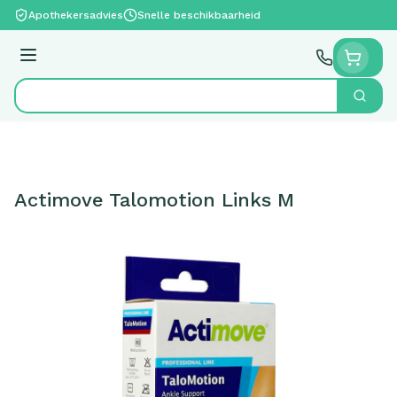
Ga naar de inhoud
Apothekersadvies
Snelle beschikbaarheid
Menu
Zoek
Product, merk, categorie...
Actimove Talomotion Links M