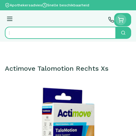
Ga naar de inhoud
Apothekersadvies
Snelle beschikbaarheid
Menu
Zoek
Product, merk, categorie...
Actimove Talomotion Rechts Xs