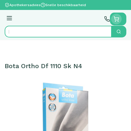
Ga naar de inhoud
Apothekersadvies
Snelle beschikbaarheid
Menu
Zoek
Product, merk, categorie...
Bota Ortho Df 1110 Sk N4