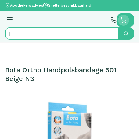
Ga naar de inhoud
Apothekersadvies
Snelle beschikbaarheid
Menu
Zoek
Product, merk, categorie...
Bota Ortho Handpolsbandage 501
Beige N3