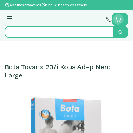
Ga naar de inhoud
Apothekersadvies
Snelle beschikbaarheid
Menu
Zoek
Product, merk, categorie...
Bota Tovarix 20/i Kous Ad-p Nero
Large