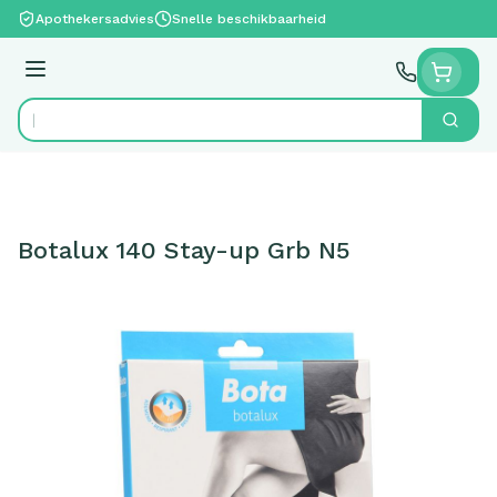
Ga naar de inhoud
Apothekersadvies
Snelle beschikbaarheid
Menu
Zoek
Product, merk, categorie...
Botalux 140 Stay-up Grb N5