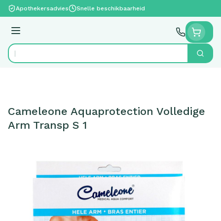
Ga naar de inhoud
Apothekersadvies
Snelle beschikbaarheid
Menu
Zoek
Product, merk, categorie...
Cameleone Aquaprotection Volledige
Arm Transp S 1