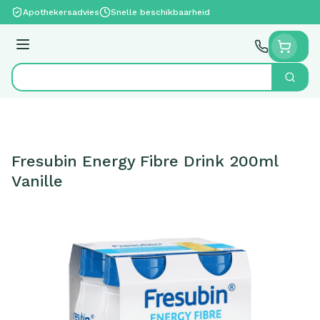
Ga naar de inhoud
Apothekersadvies
Snelle beschikbaarheid
Menu
Zoek
Product, merk, categorie...
Fresubin Energy Fibre Drink 200ml
Vanille