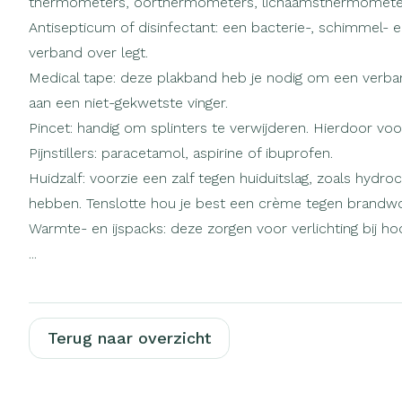
thermometers, oorthermometers, lichaamsthermometers
Zuurstof
Eelt
Antisepticum of disinfectant: een bacterie-, schimmel-
Ademhalingsst
Eksteroog - li
verband over legt.
Medical tape: deze plakband heb je nodig om een verband
Toon meer
aan een niet-gekwetste vinger.
Spieren en ge
Pincet: handig om splinters te verwijderen. Hierdoor voo
Pijnstillers: paracetamol, aspirine of ibuprofen.
Specifiek voo
Huidzalf: voorzie een zalf tegen huiduitslag, zoals hydr
Naalden en sp
Infecties
Lichaamsverzo
hebben. Tenslotte hou je best een crème tegen brandwo
Spuiten
Deodorant
Warmte- en ijspacks: deze zorgen voor verlichting bij hoo
Oplossing voor 
...
Gezichtsverzor
Luizen
Naalden
Naalden voor i
Diagnostica
pennaalden
Terug naar overzicht
Toon meer