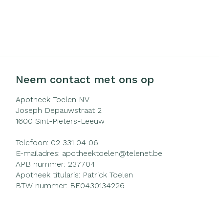
Haar
Gezichtsverzo
Pillendozen e
Pigmentstoorn
accessoires
Gevoelige huid 
geïrriteerde hu
Neem contact met ons op
Gemengde hui
Doffe huid
Apotheek Toelen NV
Joseph Depauwstraat 2
Toon meer
1600
Sint-Pieters-Leeuw
Telefoon:
02 331 04 06
E-mailadres:
apotheektoelen@
telenet.be
Snurken
APB nummer:
237704
Apotheek titularis:
Patrick Toelen
BTW nummer:
BE0430134226