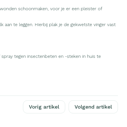
s
Bed
ijwonden schoonmaken, voor je er een pleister of
ng zon
Doorliggen - decubitis
gie
Urinewegen
Toon meer
aan te leggen. Hierbij plak je de gekwetste vinger vast
eid, spanning
Stoppen met roken
t en intieme
Gezichtsreiniging -
ontschminken
f spray tegen insectenbeten en -steken in huis te
en
Instrumenten
Anti tumor middelen
 -
en
Reinigingsmelk, - crème, -
che
ie
olie en gel
Anesthesie
jn
Tonic - lotion
zorging
Micellair water
ie
Diverse
Specifiek voor de ogen
Vorig artikel
Volgend artikel
geneesmiddelen
Toon meer
et