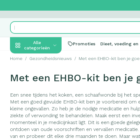
Ga naar de inhoud
Product, merk, categorie...
Alle
Promoties
Dieet, voeding en
categorieën
Home
/
Gezondheidsnieuws
/
Met een EHBO-kit ben je goe
Promoties
Met een EHBO-kit ben je 
Schoonheid,
Haar en Hoof
Afslanken
Zwangerscha
Geheugen
Aromatherapi
Lenzen en bril
Insecten
Maag darm ste
verzorging en hygiëne
Toon submenu voor Schoonhei
Kammen - ont
Maaltijdvervan
Zwangerschapsl
Verstuiver
Lensproducte
Verzorging ins
Maagzuur
Een snee tijdens het koken, een schaafwonde bij het spe
Dieet, voeding en
Seksualiteit
Beschadigd haa
Eetlustremmer
Borstvoeding
Essentiële olië
Brillen
Anti insecten
Lever, galblaa
Met een goed gevulde EHBO-kit ben je voorbereid om ee
vitamines
hoofdirritatie
Toon submenu voor Dieet, voe
kleine ongevallen. Zo heb je de nodige medicatie en hu
Platte buik
Lichaamsverzo
Complex - com
Teken tang of p
Braken
ziekte of verwonding te behandelen. Maak eerst een inve
Styling - spray 
Vetverbrander
Vitamines en
Laxeermiddele
Zwangerschap en
Zware benen
momenteel in je medicijnkast ligt. Dit is een goede gele
kinderen
Verzorging
supplementen
ontdoen van oude voorschriften en vervallen medicatie
Toon submenu voor Zwangersc
Toon meer
Toon meer
van en probeer dit elke drie maanden te doen. Maar wat
Oligo-elemen
Honden
Toon meer
Toon meer