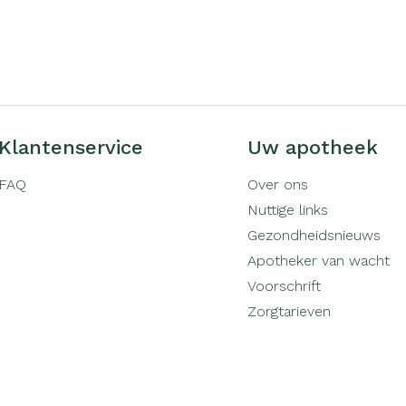
rging
Supplementen
Insectenw
middelen
n
Mondmaskers
issen
-
id
Klantenservice
Uw apotheek
d
FAQ
Over ons
Nuttige links
Gezondheidsnieuws
Apotheker van wacht
Voorschrift
Zelfbruiner
Scheren
Zorgtarieven