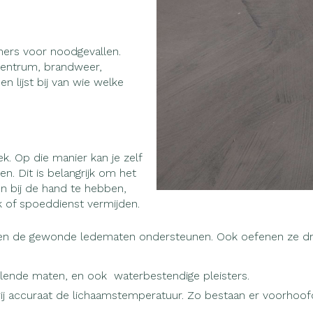
warmtethe
50+ categorie
Wondzorg
Ogen
EHBO
Neus
even
Spieren en gewrichten
Gemoed en
mmers voor noodgevallen.
Neus
Ogen
lie
Homeopathie
eneeskunde categorie
fcentrum, brandweer,
Vilt
Ooginfecties
Podologie
Tabletten
n lijst bij van wie welke
Spray
Oogspoelin
Handschoenen
Anti allergische en anti
Cold - Hot 
Neussprays
Oren
Ogen
g en EHBO categorie
ndenborstels
inflammatoire middelen
Oogdruppel
warm/koud
l
Wondhelend
los
 antiviraal
Ontzwellende middelen
Creme - gel
Verbanddo
 insecten categorie
Brandwonden
 pluimen
Accessoires
Glaucoom
Droge ogen
Medische h
. Op die manier kan je zelf
Toon meer
n. Dit is belangrijk om het
ddelen categorie
Toon meer
Toon meer
en bij de hand te hebben,
jk of spoeddienst vermijden.
den de gewonde ledematen ondersteunen. Ook oefenen ze druk
nen
ie en
Nagels
Diabetes
Hart- en bloedvaten
Zonnebesc
Stoma
Bloedverdu
stolling
eelt en
Nagellak
Bloedglucosemeter
Aftersun
Stomazakje
chillende maten, en ook waterbestendige pleisters.
llen
spray
Kalk- en schimmelnagels
Teststrips en naalden
Lippen
Stomaplaat
rij accuraat de lichaamstemperatuur. Zo bestaan er voorho
oires