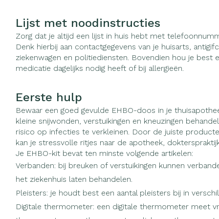
Vitaliteit 50+
Toon submenu voor Vitaliteit 
Lijst met noodinstructies
Thuiszorg
Huid
Nagels en ho
Natuur geneeskunde
Zorg dat je altijd een lijst in huis hebt met telefoonnu
Mond
Plantaardige o
Toon submenu voor Natuur g
Denk hierbij aan contactgegevens van je huisarts, antigi
Batterijen
Ontsmetten en
ziekenwagen en politiediensten. Bovendien hou je best ee
Thuiszorg en EHBO
Droge mond
desinfecteren
Toebehoren
Spijsvertering
medicatie dagelijks nodig heeft of bij allergieën.
Toon submenu voor Thuiszor
Elektrische ta
Schimmels
Steriel materiaa
Dieren en insecten
Interdentaal - f
Koortsblaasjes -
Eerste hulp
Toon submenu voor Dieren en
Vacht, huid of
Kunstgebit
Jeuk
Bewaar een goed gevulde EHBO-doos in je thuisapotheek
Geneesmiddelen
kleine snijwonden, verstuikingen en kneuzingen behandele
Toon submenu voor Geneesmi
Toon meer
risico op infecties te verkleinen. Door de juiste product
kan je stressvolle ritjes naar de apotheek, doktersprakti
Je EHBO-kit bevat ten minste volgende artikelen:
Verbanden: bij breuken of verstuikingen kunnen verban
Voeten en be
Aerosoltherap
Zware benen
zuurstof
het ziekenhuis laten behandelen.
Droge voeten, 
Tabletten
Pleisters: je houdt best een aantal pleisters bij in vers
Aerosol toeste
kloven
Creme, gel en 
Digitale thermometer: een digitale thermometer meet v
Aerosol access
Blaren