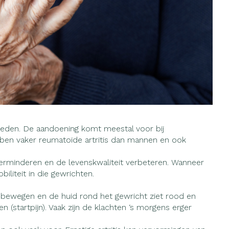
rapie
Toon meer
Diagnosetesten en
Mond en keel
 stress
Vlooien en teken
meetapparatuur
Oren
Zuigtabletten
Alcoholtest
g
Oordopjes
therapie -
 en -druppels
Spray - oplossing
Mond, muil of snavel
Bloeddrukmeter
s
Oorreiniging
Cholesteroltest
zen
Oordruppels
Hartslagmeter
ulpmiddelen
reden. De aandoening komt meestal voor bij
Toon meer
bben vaker reumatoïde artritis dan mannen en ook
 verminderen en de levenskwaliteit verbeteren. Wanneer
iliteit in die gewrichten.
herming
nning en -
Hygiëne
Ergonomie
Aambeien
s
Bad en douche
Ademhaling en zuurstof
r bewegen en de huid rond het gewricht ziet rood en
 (startpijn). Vaak zijn de klachten ‘s morgens erger
je
Badkamer