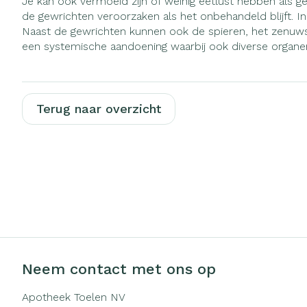
Je kan ook vermoeid zijn of weinig eetlust hebben als g
Zuurstof
de gewrichten veroorzaken als het onbehandeld blijft. 
Eelt
Naast de gewrichten kunnen ook de spieren, het zenuwst
Ademhalingsst
Eksteroog - li
een systemische aandoening waarbij ook diverse organen
Toon meer
Spieren en ge
Terug naar overzicht
Specifiek voo
Naalden en sp
Infecties
Lichaamsverzo
Spuiten
Deodorant
Oplossing voor 
Gezichtsverzor
Luizen
Naalden
Naalden voor i
Diagnostica
pennaalden
Neem contact met ons op
Toon meer
Apotheek Toelen NV