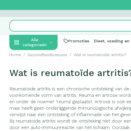
Ga naar de inhoud
Product, merk, categorie...
Alle
Promoties
Dieet, voeding en
categorieën
Home
/
Gezondheidsnieuws
/
Wat is reumatoïde artritis?
Promoties
Wat is reumatoïde artritis
Schoonheid,
Haar en Hoof
Afslanken
Zwangerscha
Geheugen
Aromatherapi
Lenzen en bril
Insecten
Maag darm ste
verzorging en hygiëne
Toon submenu voor Schoonhei
Kammen - ont
Maaltijdvervan
Zwangerschapsl
Verstuiver
Lensproducte
Verzorging ins
Maagzuur
Reumatoïde artritis is een chronische ontsteking van de
Dieet, voeding en
Seksualiteit
Beschadigd haa
Eetlustremmer
Borstvoeding
Essentiële olië
Brillen
Anti insecten
Lever, galblaa
voorkomende vorm van artritis. Reuma en artrose worde
vitamines
hoofdirritatie
Toon submenu voor Dieet, voe
en onder de noemer ‘reuma’ geplaatst. Artrose is ook e
Platte buik
Lichaamsverzo
Complex - com
Teken tang of p
Braken
maar heeft geen onderliggende immunologische afwijking. De
Styling - spray 
Vetverbrander
Vitamines en
Laxeermiddele
Zwangerschap en
Zware benen
verwijst naar een ontsteking of inflammatie van het gewr
kinderen
Verzorging
supplementen
Bij reumatoïde artritis wordt de ontsteking niet door een
Toon submenu voor Zwangersc
Toon meer
Toon meer
door een auto-immuunreactie van het lichaam. Oorzaak is
Oligo-elemen
Honden
Toon meer
Toon meer