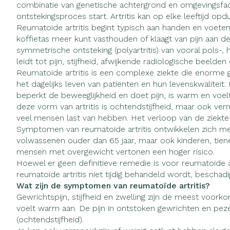
combinatie van genetische achtergrond en omgevingsfac
Vitaliteit 50+
ontstekingsproces start. Artritis kan op elke leeftijd opdu
Toon submenu voor Vitaliteit 
Reumatoïde artritis begint typisch aan handen en voeten
Thuiszorg
Huid
Nagels en ho
Natuur geneeskunde
koffietas meer kunt vasthouden of klaagt van pijn aan de
Mond
Plantaardige o
Toon submenu voor Natuur g
symmetrische ontsteking (polyartritis) van vooral pols-,
Batterijen
Ontsmetten en
leidt tot pijn, stijfheid, afwijkende radiologische beelden 
Thuiszorg en EHBO
Droge mond
desinfecteren
Toebehoren
Spijsvertering
Toon submenu voor Thuiszor
Reumatoïde artritis is een complexe ziekte die enorme
Elektrische ta
Schimmels
het dagelijks leven van patiënten en hun levenskwaliteit
Steriel materiaa
Dieren en insecten
beperkt de beweeglijkheid en doet pijn, is warm en voel
Interdentaal - f
Koortsblaasjes -
Toon submenu voor Dieren en
Vacht, huid of
deze vorm van artritis is ochtendstijfheid, maar ook ver
Kunstgebit
Jeuk
Geneesmiddelen
veel mensen last van hebben. Het verloop van de ziekte 
Toon submenu voor Geneesmi
Symptomen van reumatoïde artritis ontwikkelen zich mee
Toon meer
volwassenen ouder dan 65 jaar, maar ook kinderen, tie
mensen met overgewicht vertonen een hoger risico.
Hoewel er geen definitieve remedie is voor reumatoïde a
reumatoïde artritis niet tijdig behandeld wordt, beschad
Voeten en be
Aerosoltherap
Zware benen
zuurstof
Wat zijn de symptomen van reumatoïde artritis?
Droge voeten, 
Tabletten
Gewrichtspijn, stijfheid en zwelling zijn de meest voor
Aerosol toeste
kloven
voelt warm aan. De pijn in ontstoken gewrichten en pezen
Creme, gel en 
(ochtendstijfheid).
Aerosol access
Blaren