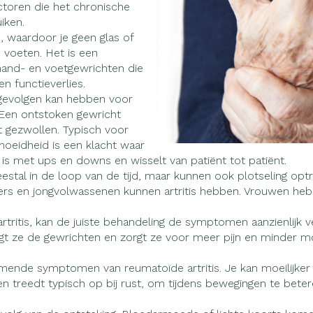
warmtethe
toren die het chronische
iken.
50+ categorie
, waardoor je geen glas of
Wondzorg
Ogen
EHBO
Neus
even
Spieren en gewrichten
Gemoed en
 voeten. Het is een
Neus
Ogen
lie
Homeopathie
eneeskunde categorie
 hand- en voetgewrichten die
Vilt
Ooginfecties
Podologie
Tabletten
en functieverlies.
Spray
Oogspoelin
Handschoenen
Anti allergische en anti
Cold - Hot 
Neussprays
Oren
Ogen
g en EHBO categorie
 gevolgen kan hebben voor
ndenborstels
inflammatoire middelen
Oogdruppel
warm/koud
. Een ontstoken gewricht
l
Wondhelend
t gezwollen. Typisch voor
los
 antiviraal
Ontzwellende middelen
Creme - gel
Verbanddo
 insecten categorie
Brandwonden
 pluimen
Accessoires
moeidheid is een klacht waar
Glaucoom
Droge ogen
Medische h
is met ups en downs en wisselt van patiënt tot patiënt.
Toon meer
ddelen categorie
stal in de loop van de tijd, maar kunnen ook plotseling opt
Toon meer
Toon meer
ners en jongvolwassenen kunnen artritis hebben. Vrouwen he
rtritis, kan de juiste behandeling de symptomen aanzienlijk
igt ze de gewrichten en zorgt ze voor meer pijn en minder mob
nen
ie en
Nagels
Diabetes
Hart- en bloedvaten
Zonnebesc
Stoma
Bloedverdu
stolling
eelt en
Nagellak
Bloedglucosemeter
Aftersun
Stomazakje
komende symptomen van reumatoïde artritis. Je kan moeilijke
llen
 treedt typisch op bij rust, om tijdens bewegingen te beteren
spray
Kalk- en schimmelnagels
Teststrips en naalden
Lippen
Stomaplaat
oires