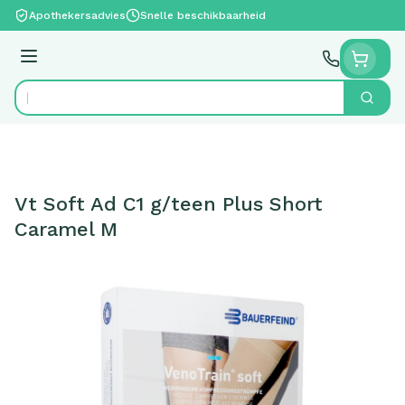
Ga naar de inhoud
Apothekersadvies
Snelle beschikbaarheid
Menu
Zoek
Product, merk, categorie...
Vt Soft Ad C1 g/teen Plus Short
Caramel M